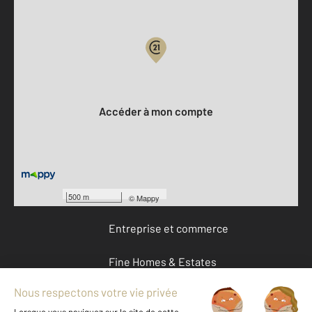
Parlons de vous, parlons biens
Votre compte :
Accéder à mon compte
Offres d'emploi
Devenir franchisé
500 m
©
Mappy
Entreprise et commerce
Fine Homes & Estates
À propos